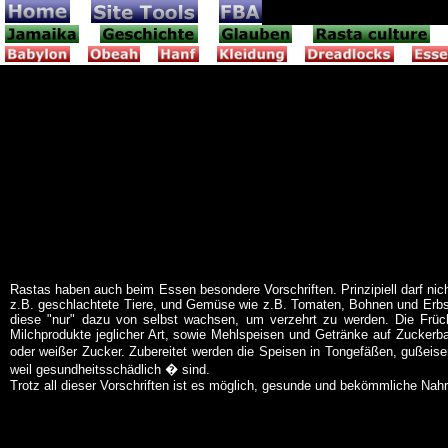
Glauben: Essensgewohnhei
Rastas haben auch beim Essen besondere Vorschriften. Prinzipiell darf nic
z.B. geschlachtete Tiere, und Gemüse wie z.B. Tomaten, Bohnen und Erbse
diese "nur" dazu von selbst wachsen, um verzehrt zu werden. Die Frücht
Milchprodukte jeglicher Art, sowie Mehlspeisen und Getränke auf Zucker
oder weißer Zucker. Zubereitet werden die Speisen in Tongefäßen, gußeiser
weil gesundheitsschädlich � sind.
Trotz all dieser Vorschriften ist es möglich, gesunde und bekömmliche Nah