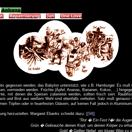
ten
hts gegessen werden, das Babylon unterstützt, wie z.B. Hamburger. Es muß we
n, vermieden werden. Früchte (Äpfel, Ananas, Bananen, Kokos, ...) hingege
e, mit denen die Speisen zubereitet werden, sollten frisch sein. Raubfis
basis und Brot aus weißem Mehl sind ebenfalls verboten. Salz muß genauso
nen Töpfen oder in feuerfesten Gläsern, auf keinen Fall jedoch in Aluminiumt
rung herzustellen. Margaret Ebanks schreibt dazu:
[[58]]
"Rot � Ein Fest f�r die Auge
Grün � Gebrauche deinen Kopf, um deinen Körper zu erhalt
Gold � Gelber Nebel, ein kluger Weg zu 