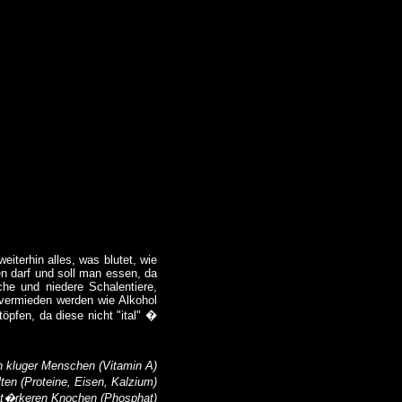
iterhin alles, was blutet, wie
n darf und soll man essen, da
che und niedere Schalentiere,
 vermieden werden wie Alkohol
öpfen, da diese nicht "ital" �
n kluger Menschen (Vitamin A)
en (Proteine, Eisen, Kalzium)
st�rkeren Knochen (Phosphat)